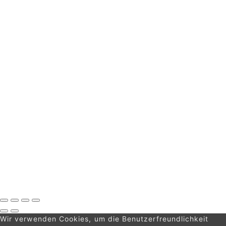
Allgemeine Geschäftsbedingungen
Cassette Tapes & Vinyl
Datenschutzerklärung
FAQ
Impressum
Katalog
Kontakt
Mein Konto
Shop
Versand
Warenkorb
Zahlungsinformationen
Zur Kasse
Cassettes Tapes
Wir verwenden Cookies, um die Benutzerfreundlichkeit